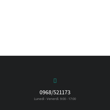
contribuiscono all’arte della cura – 12/13
Aprile (Lamezia Terme) – 13/14 Settembre
(Rogliano)
0968/521173
Lunedì - Venerdì. 9:00 - 17:00